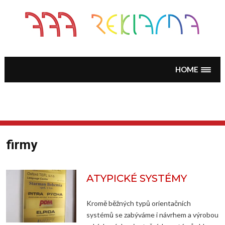
Skip
to
content
HOME
firmy
ATYPICKÉ SYSTÉMY
Kromě běžných typů orientačních
systémů se zabýváme i návrhem a výrobou