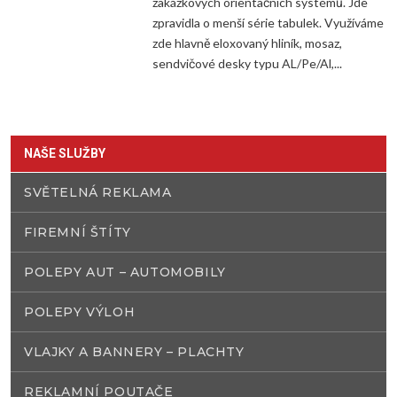
zakázkových orientačních systémů. Jde
zpravidla o menší série tabulek. Využíváme
zde hlavně eloxovaný hliník, mosaz,
sendvičové desky typu AL/Pe/Al,...
NAŠE SLUŽBY
SVĚTELNÁ REKLAMA
FIREMNÍ ŠTÍTY
POLEPY AUT – AUTOMOBILY
POLEPY VÝLOH
VLAJKY A BANNERY – PLACHTY
REKLAMNÍ POUTAČE