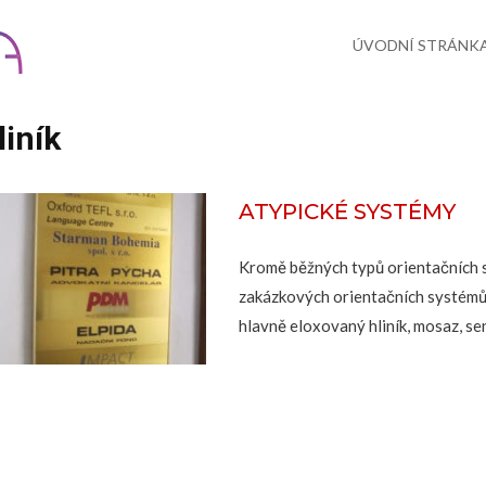
Skip
to
content
ÚVODNÍ STRÁNK
liník
ATYPICKÉ SYSTÉMY
Kromě běžných typů orientačních 
zakázkových orientačních systémů.
hlavně eloxovaný hliník, mosaz, se