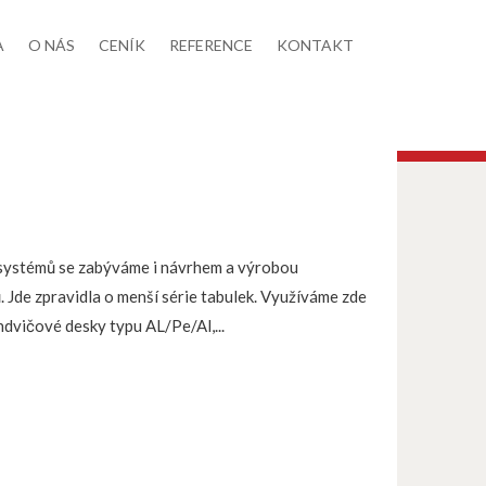
A
O NÁS
CENÍK
REFERENCE
KONTAKT
systémů se zabýváme i návrhem a výrobou
 Jde zpravidla o menší série tabulek. Využíváme zde
ndvičové desky typu AL/Pe/Al,...