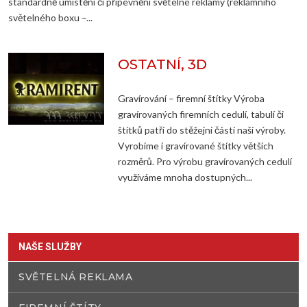
standardně umístění či připevnění světelné reklamy (reklamního
světelného boxu –...
OSTATNÍ, 3D
Gravírování – firemní štítky Výroba
gravírovaných firemních cedulí, tabulí či
štítků patří do stěžejní části naší výroby.
Vyrobíme i gravírované štítky větších
rozměrů. Pro výrobu gravírovaných cedulí
využíváme mnoha dostupných...
NAŠE SLUŽBY
SVĚTELNÁ REKLAMA