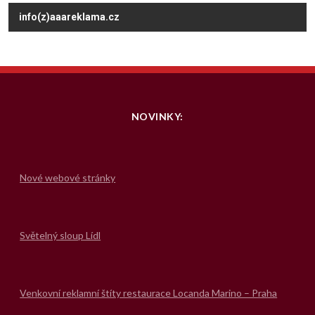
info(z)aaareklama.cz
NOVINKY:
Nové webové stránky
Světelný sloup Lídl
Venkovní reklamní štíty restaurace Locanda Marino – Praha