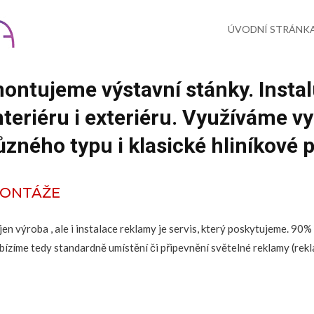
Skip
to
content
ÚVODNÍ STRÁNK
ontujeme výstavní stánky. Instal
nteriéru i exteriéru. Využíváme v
ůzného typu i klasické hliníkové p
ONTÁŽE
jen výroba , ale i instalace reklamy je servis, který poskytujeme. 9
bízíme tedy standardně umístění či připevnění světelné reklamy (rekl