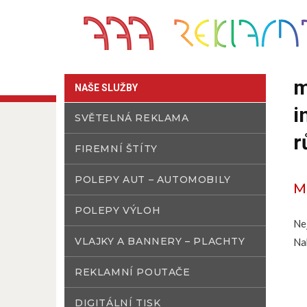
m
NAŠE SLUŽBY
i
SVĚTELNÁ REKLAMA
r
FIREMNÍ ŠTÍTY
POLEPY AUT – AUTOMOBILY
M
POLEPY VÝLOH
Ne
VLAJKY A BANNERY – PLACHTY
Na
REKLAMNÍ POUTAČE
DIGITÁLNÍ TISK