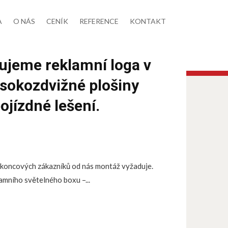
A
O NÁS
CENÍK
REFERENCE
KONTAKT
ujeme reklamní loga v
ysokozdvižné plošiny
ojízdné lešení.
0% koncových zákazníků od nás montáž vyžaduje.
amního světelného boxu –...