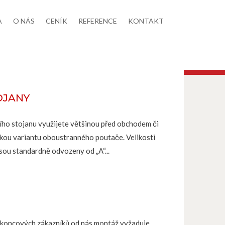
A
O NÁS
CENÍK
REFERENCE
KONTAKT
OJANY
ího stojanu využijete většinou před obchodem či
kou variantu oboustranného poutače. Velikosti
jsou standardně odvozeny od „A“...
0% koncových zákazníků od nás montáž vyžaduje.