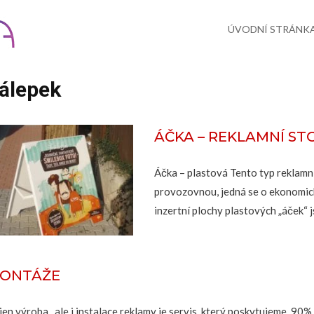
Skip
to
content
ÚVODNÍ STRÁNK
álepek
ÁČKA – REKLAMNÍ ST
Áčka – plastová Tento typ reklamn
provozovnou, jedná se o ekonomic
inzertní plochy plastových „áček“ 
ONTÁŽE
jen výroba , ale i instalace reklamy je servis, který poskytujeme. 9