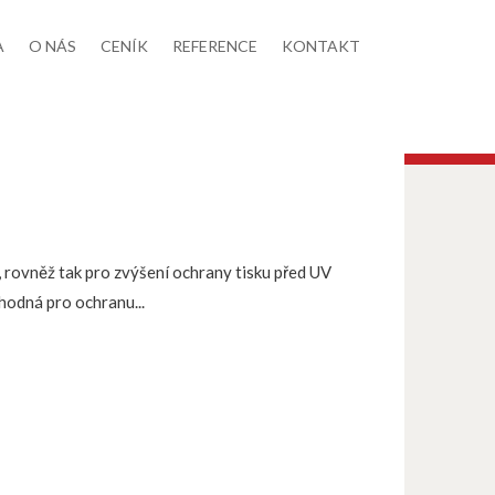
A
O NÁS
CENÍK
REFERENCE
KONTAKT
 rovněž tak pro zvýšení ochrany tisku před UV
hodná pro ochranu...