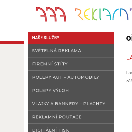
o
NAŠE SLUŽBY
SVĚTELNÁ REKLAMA
L
FIREMNÍ ŠTÍTY
La
POLEPY AUT – AUTOMOBILY
zá
POLEPY VÝLOH
VLAJKY A BANNERY – PLACHTY
REKLAMNÍ POUTAČE
DIGITÁLNÍ TISK