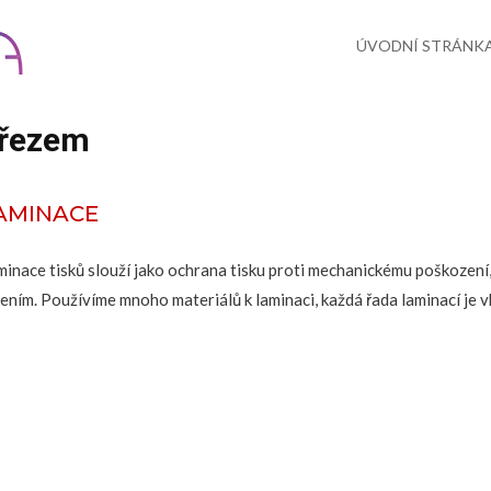
Skip
to
content
ÚVODNÍ STRÁNK
řezem
AMINACE
minace tisků slouží jako ochrana tisku proti mechanickému poškození,
řením. Používíme mnoho materiálů k laminaci, každá řada laminací je v