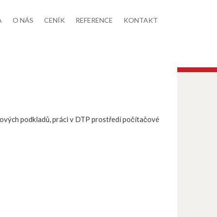
A
O NÁS
CENÍK
REFERENCE
KONTAKT
skových podkladů, práci v DTP prostředí počítačové