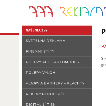
p
NAŠE SLUŽBY
SVĚTELNÁ REKLAMA
K
FIREMNÍ ŠTÍTY
S 
POLEPY AUT – AUTOMOBILY
gr
POLEPY VÝLOH
VLAJKY A BANNERY – PLACHTY
REKLAMNÍ POUTAČE
DIGITÁLNÍ TISK