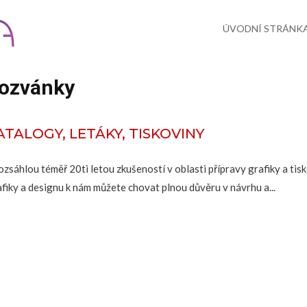
Skip
to
content
ÚVODNÍ STRÁNK
ozvánky
ATALOGY, LETÁKY, TISKOVINY
rozsáhlou téměř 20ti letou zkušeností v oblasti přípravy grafiky a ti
afiky a designu k nám můžete chovat plnou důvěru v návrhu a...