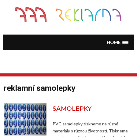
Skip
to
content
HOME
reklamní samolepky
SAMOLEPKY
PVC samolepky tiskneme na různé
materiály s různou životností. Tiskneme