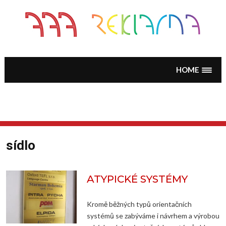
Skip
to
content
HOME
sídlo
ATYPICKÉ SYSTÉMY
Kromě běžných typů orientačních
systémů se zabýváme i návrhem a výrobou