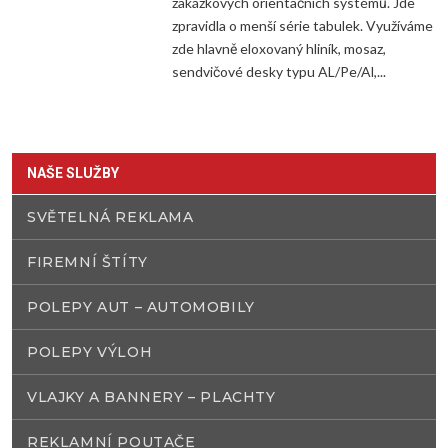
zakázkových orientačních systémů. Jde
zpravidla o menší série tabulek. Využíváme
zde hlavně eloxovaný hliník, mosaz,
sendvičové desky typu AL/Pe/Al,...
NAŠE SLUŽBY
SVĚTELNÁ REKLAMA
FIREMNÍ ŠTÍTY
POLEPY AUT – AUTOMOBILY
POLEPY VÝLOH
VLAJKY A BANNERY – PLACHTY
REKLAMNÍ POUTAČE