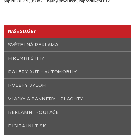
papíru: 80 (90) g / m2 – běžný produkční, reprodukční tisk....
NAŠE SLUŽBY
SVĚTELNÁ REKLAMA
FIREMNÍ ŠTÍTY
POLEPY AUT – AUTOMOBILY
POLEPY VÝLOH
VLAJKY A BANNERY – PLACHTY
REKLAMNÍ POUTAČE
DIGITÁLNÍ TISK