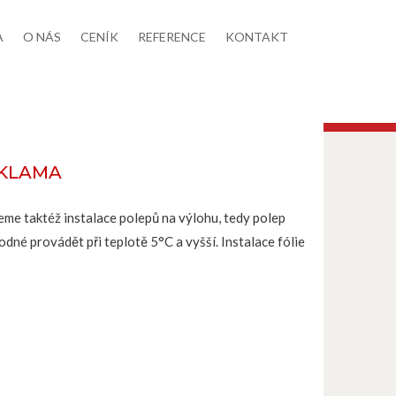
A
O NÁS
CENÍK
REFERENCE
KONTAKT
EKLAMA
eme taktéž instalace polepů na výlohu, tedy polep
odné provádět při teplotě 5°C a vyšší. Instalace fólie