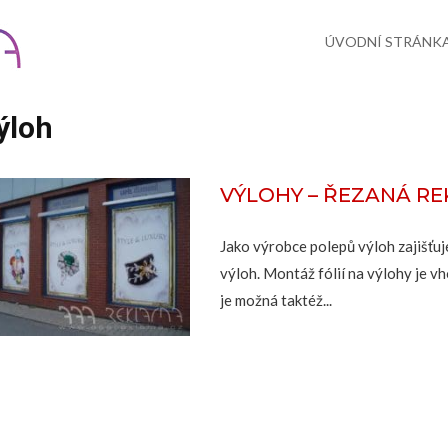
Skip
to
content
ÚVODNÍ STRÁNK
ýloh
VÝLOHY – ŘEZANÁ R
Jako výrobce polepů výloh zajišťuj
výloh. Montáž fólií na výlohy je vh
je možná taktéž...