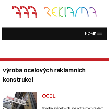
Skip
to
content
HOME
výroba ocelových reklamních
konstrukcí
OCEL
Výroba světelných i nesvětelných reklam