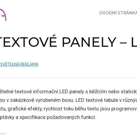
Skip
to
content
ÚVODNÍ STRÁNK
TEXTOVÉ PANELY – 
SVĚTELNÁ REKLAMA
ětelné textové informační LED panely s běžícím nebo static
bo v zakázkově vyrobeném boxu. LED textové tabule v různýc
xtu, grafické efekty, rychlost toku běhu textu jsou program
ptávky a specifikace požadovaných funkcí.