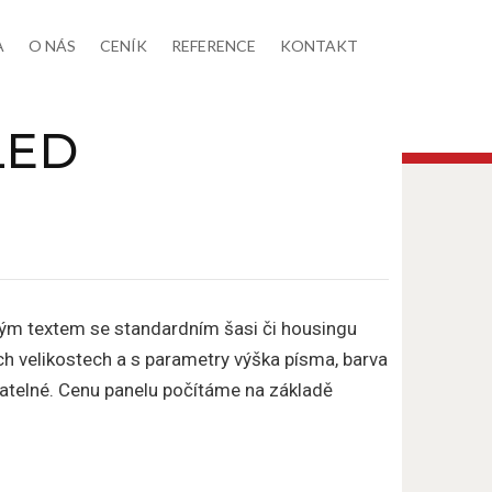
A
O NÁS
CENÍK
REFERENCE
KONTAKT
LED
kým textem se standardním šasi či housingu
h velikostech a s parametry výška písma, barva
ovatelné. Cenu panelu počítáme na základě