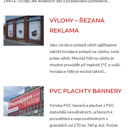
1440 a 720 dpi, dle dodaných dat a požadované pohledové...
VÝLOHY – ŘEZANÁ
REKLAMA
Jako výrobce polepů výloh zajišťujeme
taktéž instalace polepů na výlohu, tedy
polep výloh. Montáž fólií na výlohy je
vhodné provádět při teplotě 5°C a vyšší.
Instalace fólie je možná taktéž...
PVC PLACHTY BANNERY
Výroba PVC banerů a plachet z PVC
materiálů nesvětelných, určených k
prosvětlení a neprosvítitelných v
gramážích od 270 do 760 g /m2. Potisk