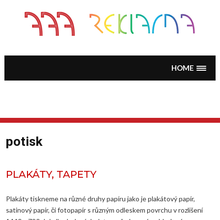
Skip
to
content
HOME
potisk
PLAKÁTY, TAPETY
Plakáty tiskneme na různé druhy papíru jako je plakátový papír,
satinový papír, či fotopapír s různým odleskem povrchu v rozlišení