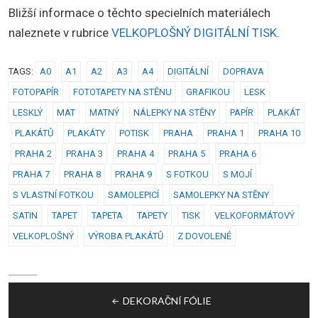
Bližší informace o těchto specielních materiálech
naleznete v rubrice
VELKOPLOŠNÝ DIGITÁLNÍ TISK
.
TAGS:
A0
A1
A2
A3
A4
DIGITÁLNÍ
DOPRAVA
FOTOPAPÍR
FOTOTAPETY NA STĚNU
GRAFIKOU
LESK
LESKLÝ
MAT
MATNÝ
NÁLEPKY NA STĚNY
PAPÍR
PLAKÁT
PLAKÁTŮ
PLAKÁTY
POTISK
PRAHA
PRAHA 1
PRAHA 10
PRAHA 2
PRAHA 3
PRAHA 4
PRAHA 5
PRAHA 6
PRAHA 7
PRAHA 8
PRAHA 9
S FOTKOU
S MOJÍ
S VLASTNÍ FOTKOU
SAMOLEPICÍ
SAMOLEPKY NA STĚNY
SATIN
TAPET
TAPETA
TAPETY
TISK
VELKOFORMÁTOVÝ
VELKOPLOŠNÝ
VÝROBA PLAKÁTŮ
Z DOVOLENÉ
Navigace
DEKORAČNÍ FÓLIE
pro