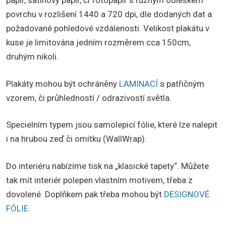
papír, satinový papír, či fotopapír s různým odleskem
povrchu v rozlišení 1440 a 720 dpi, dle dodaných dat a
požadované pohledové vzdálenosti. Velikost plakátu v
kuse je limitována jedním rozměrem cca 150cm,
druhým nikoli.
Plakáty mohou být ochráněny
LAMINACÍ
s patřičným
vzorem, či průhledností / odrazivostí světla.
Specielním typem jsou samolepicí fólie, které lze nalepit
i na hrubou zeď či omítku (WallWrap).
Do interiéru nabízíme tisk na „klasické tapety“. Můžete
tak mít interiér polepen vlastním motivem, třeba z
dovolené. Doplňkem pak třeba mohou být
DESIGNOVÉ
FÓLIE
.