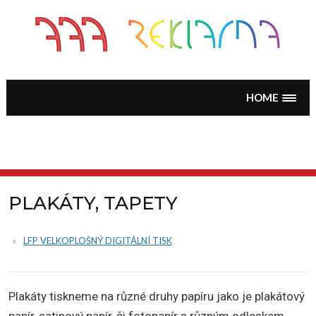
Skip
to
content
HOME
PLAKÁTY, TAPETY
LFP VELKOPLOŠNÝ DIGITÁLNÍ TISK
Plakáty tiskneme na různé druhy papíru jako je plakátový