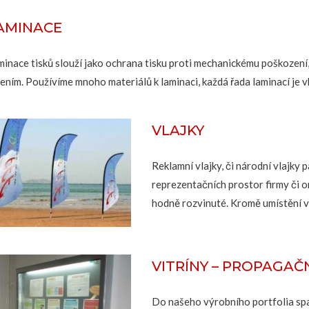
AMINACE
minace tisků slouží jako ochrana tisku proti mechanickému poškození,
řením. Používíme mnoho materiálů k laminaci, každá řada laminací je v
VLAJKY
Reklamní vlajky, či národní vlajky p
reprezentačních prostor firmy či or
hodně rozvinuté. Kromě umístění vl
VITRÍNY – PROPAGAČN
Do našeho výrobního portfolia spa