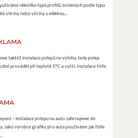
yužíváme několika typů profilů zvolených podle typu
 vitríny nebo vitríny s měkkou...
EKLAMA
eme taktéž instalace polepů na výlohu, tedy polep
odné provádět při teplotě 5°C a vyšší. Instalace fólie
LAMA
lepení – instalace polepu na auto zahrnujeme do
ky. Jako výrobce grafiky pro auta používáme jak fólie
..