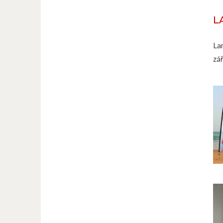
L
La
zá