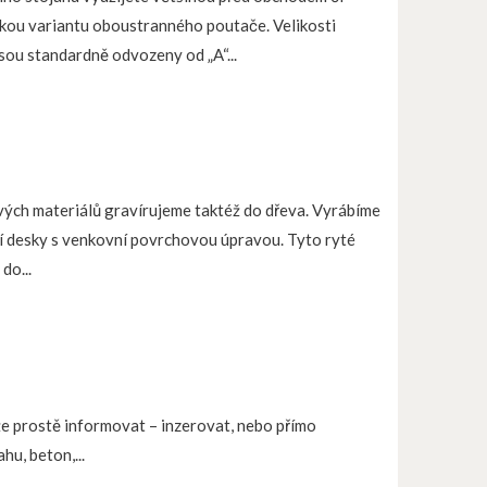
kou variantu oboustranného poutače. Velikosti
jsou standardně odvozeny od „A“...
ých materiálů gravírujeme taktéž do dřeva. Vyrábíme
ní desky s venkovní povrchovou úpravou. Tyto ryté
do...
e prostě informovat – inzerovat, nebo přímo
hu, beton,...