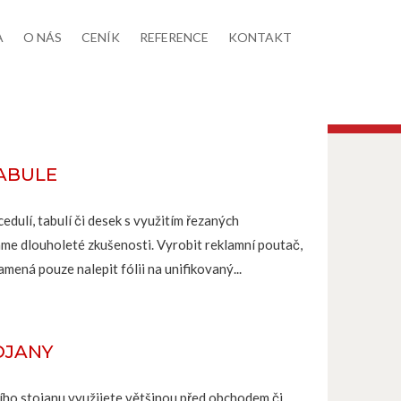
A
O NÁS
CENÍK
REFERENCE
KONTAKT
TABULE
edulí, tabulí či desek s využitím řezaných
áme dlouholeté zkušenosti. Vyrobit reklamní poutač,
amená pouze nalepit fólii na unifikovaný...
OJANY
ího stojanu využijete většinou před obchodem či