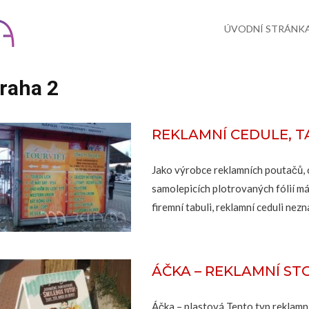
Skip
to
content
ÚVODNÍ STRÁNK
raha 2
REKLAMNÍ CEDULE, 
Jako výrobce reklamních poutačů, c
samolepicích plotrovaných fólií m
firemní tabuli, reklamní ceduli nezn
ÁČKA – REKLAMNÍ ST
Áčka – plastová Tento typ reklamn