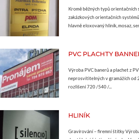
Kromě běžných typů orientačních 
zakázkových orientačních systémů.
hlavně eloxovaný hliník, mosaz, se
PVC PLACHTY BANNE
Výroba PVC banerů a plachet z PVC
neprosvítitelných v gramážích od 2
rozlišení 720 /540 /...
HLINÍK
Gravírování – firemní štítky Výroba