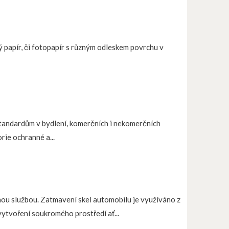
ý papír, či fotopapír s různým odleskem povrchu v
standardům v bydlení, komerčních i nekomerčních
rie ochranné a...
anou službou. Zatmavení skel automobilu je využíváno z
vytvoření soukromého prostředí ať...