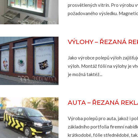
prosvětlených vitrín. Pro výrobu v
požadovaného výsledku. Magnetické
VÝLOHY – ŘEZANÁ R
Jako výrobce polepů výloh zajišťuj
výloh. Montáž fólií na výlohy je vh
je možná taktéž...
AUTA – ŘEZANÁ REK
Výroba polepů pro auta, jakož i po
základního portfolia firemní nabíd
krátkodobé, fólie střednědobé, tak.