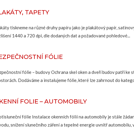
LAKÁTY, TAPETY
káty tiskneme na různé druhy papíru jako je plakátový papír, satinov
zlišení 1440 a 720 dpi, dle dodaných dat a požadované pohledové...
EZPEČNOSTNÍ FÓLIE
zpečnostní fólie – budovy Ochrana skel oken a dveří budov patří ke 
ostorách. Dodáváme a instalujeme fólie, které lze zahrnout do katego
KENNÍ FOLIE – AUTOMOBILY
tisluneční fólie Instalace okenních fólií na automobily je stále žád
odu, snížení slunečního záření a tepelné energie uvnitř automobilu, 