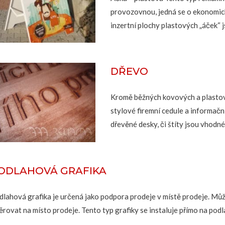
provozovnou, jedná se o ekonomic
inzertní plochy plastových „áček“ 
DŘEVO
Kromě běžných kovových a plastov
stylové firemní cedule a informač
dřevěné desky, či štíty jsou vhodné 
ODLAHOVÁ GRAFIKA
dlahová grafika je určená jako podpora prodeje v místě prodeje. Můž
rovat na místo prodeje. Tento typ grafiky se instaluje přímo na podla