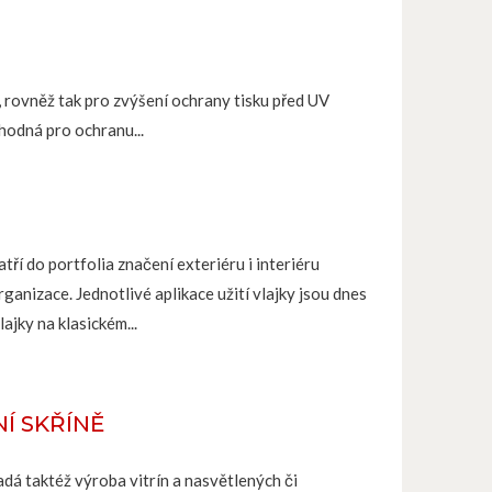
 rovněž tak pro zvýšení ochrany tisku před UV
hodná pro ochranu...
atří do portfolia značení exteriéru i interiéru
ganizace. Jednotlivé aplikace užití vlajky jsou dnes
ajky na klasickém...
Í SKŘÍNĚ
dá taktéž výroba vitrín a nasvětlených či