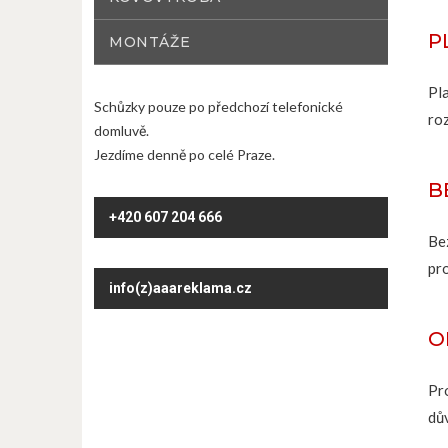
P
MONTÁŽE
Pla
Schůzky pouze po předchozí telefonické
ro
domluvě.
Jezdíme denně po celé Praze.
B
+420 607 204 666
Be
pr
info(z)aaareklama.cz
O
Pro
dův