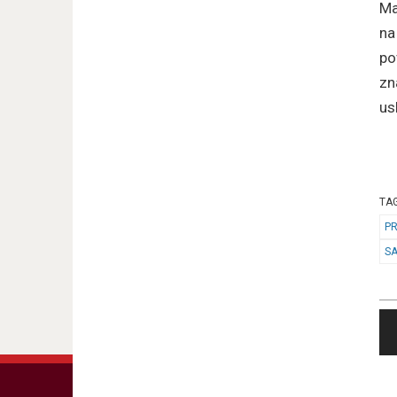
Ma
na
po
zn
us
TA
P
S
N
p
p