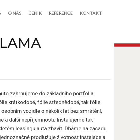
A
O NÁS
CENÍK
REFERENCE
KONTAKT
KLAMA
 auto zahrnujeme do základního portfolia
lie krátkodobé, fólie střednědobé, tak fólie
 osobním vozidle o několik let bez smrštění,
ie a další nepříjemnosti. Instalujeme tak
po 3letém leasingu auta zbavit. Dbáme na zásadu
 jednoznačně prodlužuje životnost instalace a