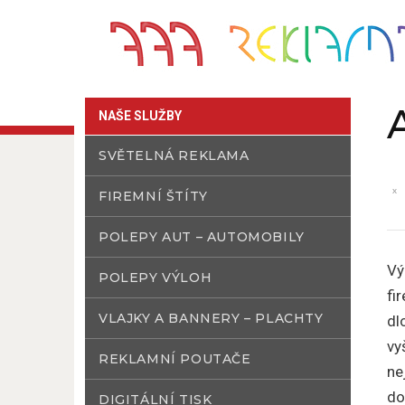
NAŠE SLUŽBY
SVĚTELNÁ REKLAMA
FIREMNÍ ŠTÍTY
POLEPY AUT – AUTOMOBILY
Vý
POLEPY VÝLOH
fi
VLAJKY A BANNERY – PLACHTY
dl
vy
REKLAMNÍ POUTAČE
ne
do
DIGITÁLNÍ TISK