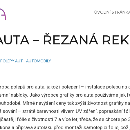
Skip
to
content
ÚVODNÍ STRÁNK
AUTA – ŘEZANÁ RE
POLEPY AUT - AUTOMOBILY
roba polepů pro auta, jakož i polepení – instalace polepu na
remní nabídky. Jako výrobce grafiky pro auta používáme jak fó
ouhodobé. Mírné navýšení ceny tak zvýší životnost grafiky na
šisování – strátě barevnosti vlivem UV záření, popraskání fól
jčastěji fólie s životností 7 a více let, třeba, že se chcete 
konalá příprava autolaku před montáží samolepicí fólie, což