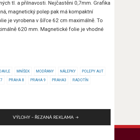
ch tl. a přilnavosti. Nejčastěni 0,7mm. Grafika
ovaná, magnetický polep pak má kompaktní
lie je vyrobena v šířce 62 cm maximálně. To
ximálně 620 mm. Magnetické folie je vhodné
DAVLE
MNÍŠEK
MODŘANY
NÁLEPKY
POLEPY AUT
 7
PRAHA 8
PRAHA 9
PRAHA3
RADOTÍN
VÝLOHY – ŘEZANÁ REKLAMA