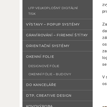
zv
LFP VELKOPLOŠNÝ DIGITÁLNÍ
pr
TISK
Za
VÝSTAVY – POPUP SYSTÉMY
da
GRAVÍROVÁNÍ – FIREMNÍ ŠTÍTKY
zá
os
ORIENTAČNÍ SYSTÉMY
za
OKENNÍ FOLIE
lo
se
DESIGNOVÉ FÓLIE
OKENNÍ FÓLIE – BUDOVY
V 
os
DO KANCELÁŘE
DTP, CREATIVE DESIGN
KOVOVÝROBA