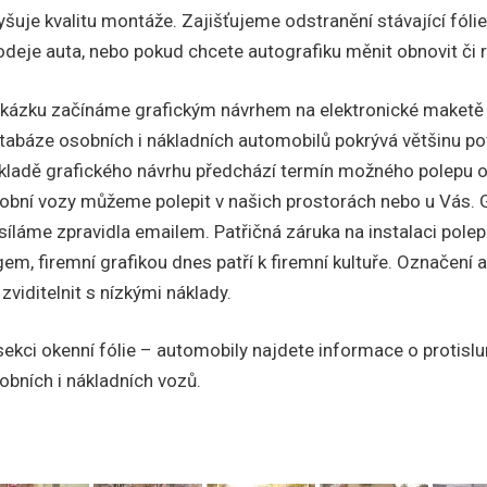
yšuje kvalitu montáže. Zajišťujeme odstranění stávající fólie
odeje auta, nebo pokud chcete autografiku měnit obnovit či 
kázku začínáme grafickým návrhem na elektronické maketě 
tabáze osobních i nákladních automobilů pokrývá většinu po
kladě grafického návrhu předchází termín možného polepu o
obní vozy můžeme polepit v našich prostorách nebo u Vás. G
síláme zpravidla emailem. Patřičná záruka na instalaci polep
gem, firemní grafikou dnes patří k firemní kultuře. Označení
 zviditelnit s nízkými náklady.
sekci okenní fólie – automobily najdete informace o protislu
obních i nákladních vozů.