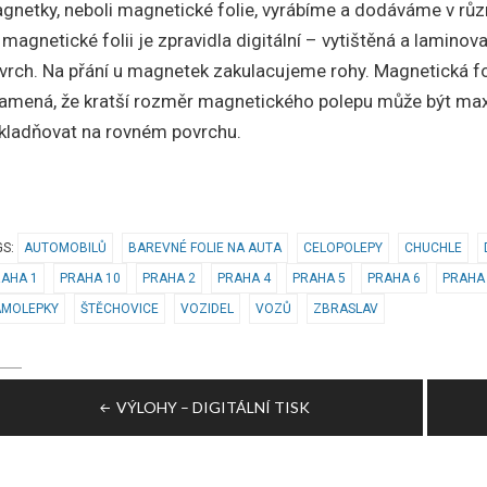
gnetky, neboli magnetické folie, vyrábíme a dodáváme v různý
 magnetické folii je zpravidla digitální – vytištěná a lamin
vrch. Na přání u magnetek zakulacujeme rohy. Magnetická fo
amená, že kratší rozměr magnetického polepu může být ma
kladňovat na rovném povrchu.
GS:
AUTOMOBILŮ
BAREVNÉ FOLIE NA AUTA
CELOPOLEPY
CHUCHLE
RAHA 1
PRAHA 10
PRAHA 2
PRAHA 4
PRAHA 5
PRAHA 6
PRAHA
AMOLEPKY
ŠTĚCHOVICE
VOZIDEL
VOZŮ
ZBRASLAV
avigace
VÝLOHY – DIGITÁLNÍ TISK
ro
říspěvek