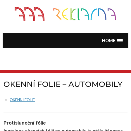
Skip
to
content
HOME
OKENNÍ FOLIE – AUTOMOBILY
OKENNÍ FOLIE
Protisluneční fólie