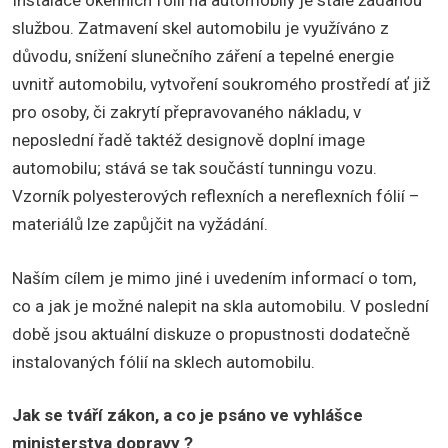
Instalace okenních fólií na automobily je stále žádanou
službou. Zatmavení skel automobilu je využíváno z
důvodu, snížení slunečního záření a tepelné energie
uvnitř automobilu, vytvoření soukromého prostředí ať již
pro osoby, či zakrytí přepravovaného nákladu, v
neposlední řadě taktéž designově doplní image
automobilu; stává se tak součástí tunningu vozu.
Vzorník polyesterových reflexních a nereflexních fólií –
materiálů lze zapůjčit na vyžádání.
Naším cílem je mimo jiné i uvedením informací o tom,
co a jak je možné nalepit na skla automobilu. V poslední
době jsou aktuální diskuze o propustnosti dodatečně
instalovaných fólií na sklech automobilu.
Jak se tváří zákon, a co je psáno ve vyhlášce
ministerstva dopravy ?