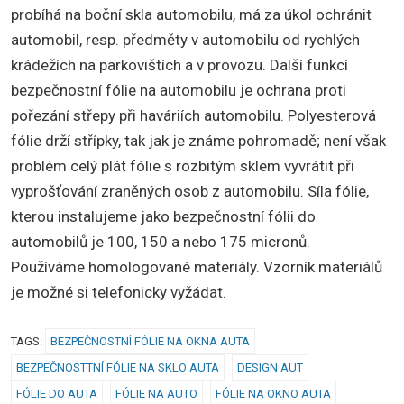
probíhá na boční skla automobilu, má za úkol ochránit
automobil, resp. předměty v automobilu od rychlých
krádežích na parkovištích a v provozu. Další funkcí
bezpečnostní fólie na automobilu je ochrana proti
pořezání střepy při haváriích automobilu. Polyesterová
fólie drží střípky, tak jak je známe pohromadě; není však
problém celý plát fólie s rozbitým sklem vyvrátit při
vyprošťování zraněných osob z automobilu. Síla fólie,
kterou instalujeme jako bezpečnostní fólii do
automobilů je 100, 150 a nebo 175 micronů.
Používáme homologované materiály. Vzorník materiálů
je možné si telefonicky vyžádat.
TAGS:
BEZPEČNOSTNÍ FÓLIE NA OKNA AUTA
BEZPEČNOSTTNÍ FÓLIE NA SKLO AUTA
DESIGN AUT
FÓLIE DO AUTA
FÓLIE NA AUTO
FÓLIE NA OKNO AUTA