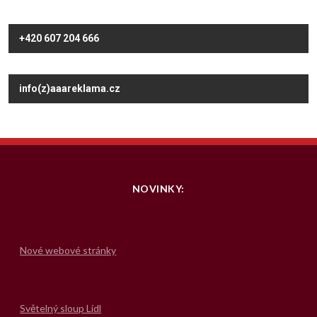
+420 607 204 666
info(z)aaareklama.cz
NOVINKY:
Nové webové stránky
Světelný sloup Lídl