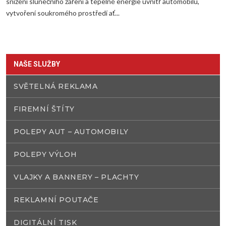
snížení slunečního záření a tepelné energie uvnitř automobilu,
vytvoření soukromého prostředí ať...
NAŠE SLUŽBY
SVĚTELNÁ REKLAMA
FIREMNÍ ŠTÍTY
POLEPY AUT – AUTOMOBILY
POLEPY VÝLOH
VLAJKY A BANNERY – PLACHTY
REKLAMNÍ POUTAČE
DIGITÁLNÍ TISK