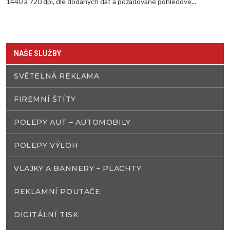
1440 a 720 dpi, dle dodaných dat a požadované pohledové...
NAŠE SLUŽBY
SVĚTELNÁ REKLAMA
FIREMNÍ ŠTÍTY
POLEPY AUT – AUTOMOBILY
POLEPY VÝLOH
VLAJKY A BANNERY – PLACHTY
REKLAMNÍ POUTAČE
DIGITÁLNÍ TISK