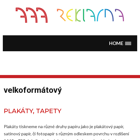
Skip
to
content
HOME
velkoformátový
PLAKÁTY, TAPETY
Plakáty tiskneme na různé druhy papíru jako je plakátový papír,
satinový papír, či fotopapír s různým odleskem povrchu v rozlišení