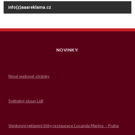
info(z)aaareklama.cz
NOVINKY:
Nové webové stránky
Světelný sloup Lídl
Venkovní reklamní štíty restaurace Locanda Marino – Praha