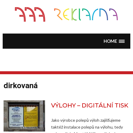
Skip
to
content
HOME
dirkovaná
VÝLOHY – DIGITÁLNÍ TISK
Jako výrobce polepů výloh zajišťujeme
taktéž instalace polepů na výlohu, tedy