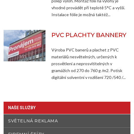
polep výloh. Montáž fólií na výlohy je
vhodné provádět při teplotě 5°C a vyšší.
Instalace fólie je možná taktéž...
PVC PLACHTY BANNERY
Výroba PVC banerů a plachet z PVC
materiálů nesvětelných, určených k
prosvětlení a neprosvítitelných v
gramážích od 270 do 760 g /m2. Potisk
digitální solventní v rozlišení 720 /540 /...
NAŠE SLUŽBY
SVĚTELNÁ REKLAMA