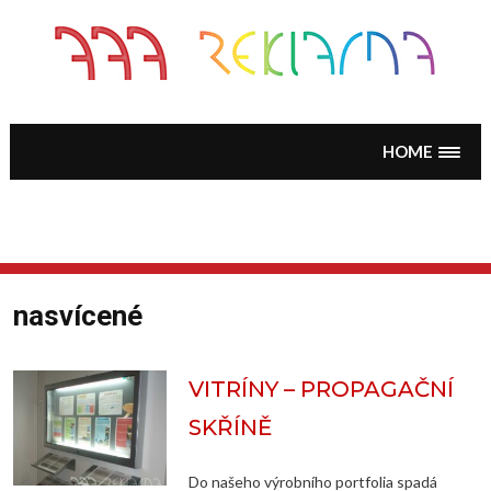
Skip
to
content
HOME
nasvícené
VITRÍNY – PROPAGAČNÍ
SKŘÍNĚ
Do našeho výrobního portfolia spadá