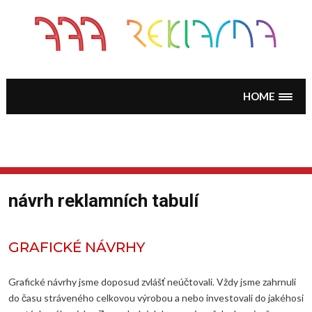
Skip
to
content
HOME
návrh reklamních tabulí
GRAFICKÉ NÁVRHY
Grafické návrhy jsme doposud zvlášť neúčtovali. Vždy jsme zahrnuli
do času stráveného celkovou výrobou a nebo investovali do jakéhosi