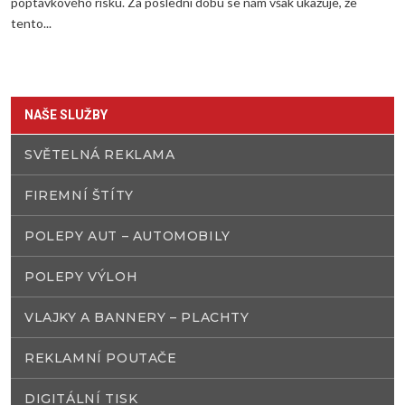
poptávkového risku. Za poslední dobu se nám však ukazuje, že
tento...
NAŠE SLUŽBY
SVĚTELNÁ REKLAMA
FIREMNÍ ŠTÍTY
POLEPY AUT – AUTOMOBILY
POLEPY VÝLOH
VLAJKY A BANNERY – PLACHTY
REKLAMNÍ POUTAČE
DIGITÁLNÍ TISK