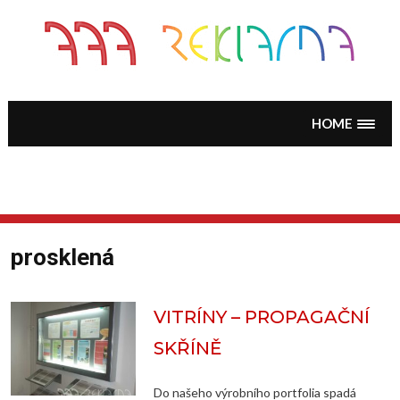
Skip
to
content
HOME
prosklená
VITRÍNY – PROPAGAČNÍ
SKŘÍNĚ
Do našeho výrobního portfolia spadá