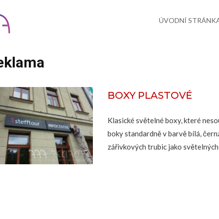
Skip
to
content
ÚVODNÍ STRÁNK
eklama
BOXY PLASTOVÉ
Klasické světelné boxy, které nes
boky standardně v barvě bílá, čern
zářivkových trubic jako světelných z