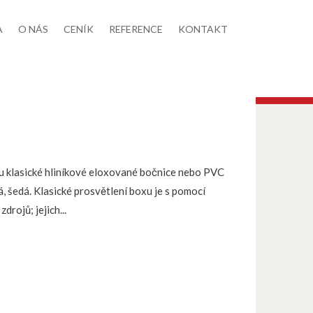
A
O NÁS
CENÍK
REFERENCE
KONTAKT
ou klasické hliníkové eloxované bočnice nebo PVC
á, šedá. Klasické prosvětlení boxu je s pomocí
drojů; jejich...