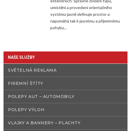
exteriérech. Správné zvolení typu,
umístění a provedení orientačního
systému jasně definuje prostor a
napomáhá tak k jasnému a příjemnému
pohybu...
NAŠE SLUŽBY
SVĚTELNÁ REKLAMA
FIREMNÍ ŠTÍTY
POLEPY AUT – AUTOMOBILY
POLEPY VÝLOH
VLAJKY A BANNERY – PLACHTY