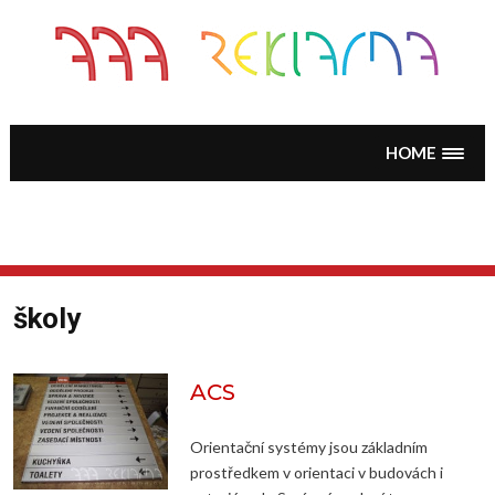
Skip
to
content
HOME
školy
ACS
Orientační systémy jsou základním
prostředkem v orientaci v budovách i