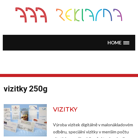
Skip
to
content
HOME
vizitky 250g
VIZITKY
Výroba vizitek digitálně v malonákladovém
odběru, speciální vizitky v menším počtu